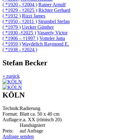
( *1920 - †2004 )
Rainer Arnulf
( *1929 - †2025 )
Richter Gerhard
( *1932 )
Rizzi James
( *1950 - †2011 )
Strumbel Stefan
( *1979 )
Uecker Günther
( *1930 -†2025 )
Vasarely Victor
( *1906 – †1997 )
Votteler Jutta
( *1959 )
Waydelich Raymond E.
( *1938 - †2024 )
Stefan Becker
« zurück
KÖLN
Technik:
Radierung
Format:
Blatt ca. 50 x 40 cm
Auflage:
e.a. XX (römisch 20)
Handsigniert
Preis:
auf Anfrage
Anfrage senden