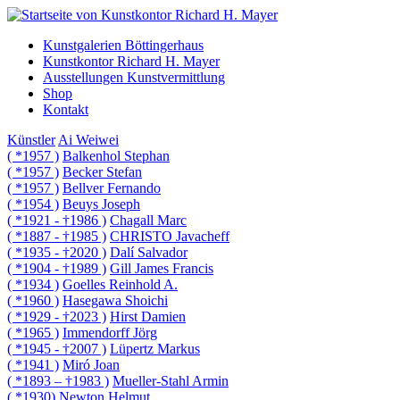
Kunstgalerien Böttingerhaus
Kunstkontor Richard H. Mayer
Ausstellungen Kunstvermittlung
Shop
Kontakt
Künstler
Ai Weiwei
( *1957 )
Balkenhol Stephan
( *1957 )
Becker Stefan
( *1957 )
Bellver Fernando
( *1954 )
Beuys Joseph
( *1921 - †1986 )
Chagall Marc
( *1887 - †1985 )
CHRISTO Javacheff
( *1935 - †2020 )
Dalí Salvador
( *1904 - †1989 )
Gill James Francis
( *1934 )
Goelles Reinhold A.
( *1960 )
Hasegawa Shoichi
( *1929 - †2023 )
Hirst Damien
( *1965 )
Immendorff Jörg
( *1945 - †2007 )
Lüpertz Markus
( *1941 )
Miró Joan
( *1893 – †1983 )
Mueller-Stahl Armin
( *1930)
Newton Helmut