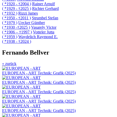
( *1920 - †2004 )
Rainer Arnulf
( *1929 - †2025 )
Richter Gerhard
( *1932 )
Rizzi James
( *1950 - †2011 )
Strumbel Stefan
( *1979 )
Uecker Günther
( *1930 -†2025 )
Vasarely Victor
( *1906 – †1997 )
Votteler Jutta
( *1959 )
Waydelich Raymond E.
( *1938 - †2024 )
Fernando Bellver
« zurück
EUROPEAN - ART
Technik: Grafik (2025)
EUROPEAN - ART
Technik: Grafik (2025)
EUROPEAN - ART
Technik: Grafik (2025)
EUROPEAN - ART
Technik: Grafik (2025)
EUROPEAN - ART
Technik: Grafik (2025)