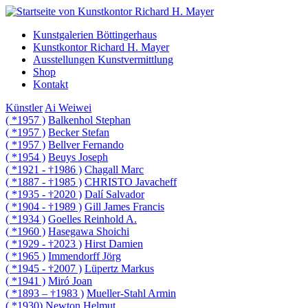
Kunstgalerien Böttingerhaus
Kunstkontor Richard H. Mayer
Ausstellungen Kunstvermittlung
Shop
Kontakt
Künstler
Ai Weiwei
( *1957 )
Balkenhol Stephan
( *1957 )
Becker Stefan
( *1957 )
Bellver Fernando
( *1954 )
Beuys Joseph
( *1921 - †1986 )
Chagall Marc
( *1887 - †1985 )
CHRISTO Javacheff
( *1935 - †2020 )
Dalí Salvador
( *1904 - †1989 )
Gill James Francis
( *1934 )
Goelles Reinhold A.
( *1960 )
Hasegawa Shoichi
( *1929 - †2023 )
Hirst Damien
( *1965 )
Immendorff Jörg
( *1945 - †2007 )
Lüpertz Markus
( *1941 )
Miró Joan
( *1893 – †1983 )
Mueller-Stahl Armin
( *1930)
Newton Helmut