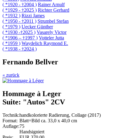
( *1920 - †2004 )
Rainer Arnulf
( *1929 - †2025 )
Richter Gerhard
( *1932 )
Rizzi James
( *1950 - †2011 )
Strumbel Stefan
( *1979 )
Uecker Günther
( *1930 -†2025 )
Vasarely Victor
( *1906 – †1997 )
Votteler Jutta
( *1959 )
Waydelich Raymond E.
( *1938 - †2024 )
Fernando Bellver
« zurück
Hommage à Leger
Suite: "Autos" 2CV
Technik:
handkolorierte Radierung, Collage (2017)
Format:
Blatt=Bild ca. 33,0 x 40,0 cm
Auflage:
75
Handsigniert
Preis:
EUR 370,00