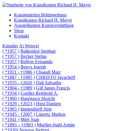
Kunstgalerien Böttingerhaus
Kunstkontor Richard H. Mayer
Ausstellungen Kunstvermittlung
Shop
Kontakt
Künstler
Ai Weiwei
( *1957 )
Balkenhol Stephan
( *1957 )
Becker Stefan
( *1957 )
Bellver Fernando
( *1954 )
Beuys Joseph
( *1921 - †1986 )
Chagall Marc
( *1887 - †1985 )
CHRISTO Javacheff
( *1935 - †2020 )
Dalí Salvador
( *1904 - †1989 )
Gill James Francis
( *1934 )
Goelles Reinhold A.
( *1960 )
Hasegawa Shoichi
( *1929 - †2023 )
Hirst Damien
( *1965 )
Immendorff Jörg
( *1945 - †2007 )
Lüpertz Markus
( *1941 )
Miró Joan
( *1893 – †1983 )
Mueller-Stahl Armin
( *1930)
Newton Helmut