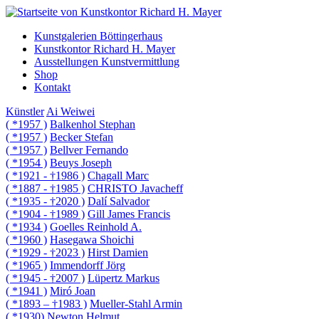
Kunstgalerien Böttingerhaus
Kunstkontor Richard H. Mayer
Ausstellungen Kunstvermittlung
Shop
Kontakt
Künstler
Ai Weiwei
( *1957 )
Balkenhol Stephan
( *1957 )
Becker Stefan
( *1957 )
Bellver Fernando
( *1954 )
Beuys Joseph
( *1921 - †1986 )
Chagall Marc
( *1887 - †1985 )
CHRISTO Javacheff
( *1935 - †2020 )
Dalí Salvador
( *1904 - †1989 )
Gill James Francis
( *1934 )
Goelles Reinhold A.
( *1960 )
Hasegawa Shoichi
( *1929 - †2023 )
Hirst Damien
( *1965 )
Immendorff Jörg
( *1945 - †2007 )
Lüpertz Markus
( *1941 )
Miró Joan
( *1893 – †1983 )
Mueller-Stahl Armin
( *1930)
Newton Helmut