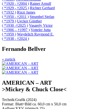
( *1920 - †2004 )
Rainer Arnulf
( *1929 - †2025 )
Richter Gerhard
( *1932 )
Rizzi James
( *1950 - †2011 )
Strumbel Stefan
( *1979 )
Uecker Günther
( *1930 -†2025 )
Vasarely Victor
( *1906 – †1997 )
Votteler Jutta
( *1959 )
Waydelich Raymond E.
( *1938 - †2024 )
Fernando Bellver
« zurück
AMERICAN – ART
>Mickey & Chuck Close<
Technik:
Grafik (2024)
Format:
Blatt=Bild ca. 60,0 cm x 50,0 cm
Auflage:
XXV (römisch 25)