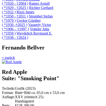
( *1920 - †2004 )
Rainer Arnulf
( *1929 - †2025 )
Richter Gerhard
( *1932 )
Rizzi James
( *1950 - †2011 )
Strumbel Stefan
( *1979 )
Uecker Günther
( *1930 -†2025 )
Vasarely Victor
( *1906 – †1997 )
Votteler Jutta
( *1959 )
Waydelich Raymond E.
( *1938 - †2024 )
Fernando Bellver
« zurück
Red Apple
Suite: "Smoking Point"
Technik:
Grafik (2023)
Format:
Blatt=Bild ca. 65,0 cm x 53,0 cm
Auflage:
XXV (römisch 25)
Handsigniert
Preis:
EUR 390,00