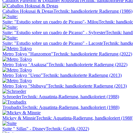
Caballos Partenón & Douanier Rousseau
Technik: handkolorierte Rad
Caballos Hokusai & Degas
Technik: handkolorierte Radierung (1986)
Suite: "Estudio sobre un cuadro de Picasso"- Milou
Technik: handkolo
Suite: "Estudio sobre un cuadro de Picasso" - Sylvester
Technik: hand
Suite: "Estudio sobre un cuadro de Picasso" - Lacoste
Technik: handko
Metro Tokyo "Hanzomon"
Technik: handkolorierte Radierung (2022)
Metro Tokyo "Asakusa"
Technik: handkolorierte Radierung (2022)
Metro Tokyo "Ueno"
Technik: handkolorierte Radierung (2013)
Metro Tokyo "Shibuya"
Technik: handkolorierte Radierung (2013)
Schroeder
Technik: Aquatinta-Radierung, handkoloriert (1988)
Troubadix
Technik: Aquatinta-Radierung, handkoloriert (1988)
Mickey & Minnie
Technik: Aquatinta-Radierung, handkoloriert (1988
Suite " Sillas" - Disney
Technik: Grafik (2022)