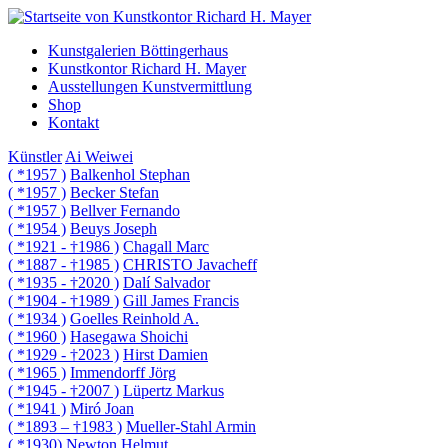
Kunstgalerien Böttingerhaus
Kunstkontor Richard H. Mayer
Ausstellungen Kunstvermittlung
Shop
Kontakt
Künstler
Ai Weiwei
( *1957 )
Balkenhol Stephan
( *1957 )
Becker Stefan
( *1957 )
Bellver Fernando
( *1954 )
Beuys Joseph
( *1921 - †1986 )
Chagall Marc
( *1887 - †1985 )
CHRISTO Javacheff
( *1935 - †2020 )
Dalí Salvador
( *1904 - †1989 )
Gill James Francis
( *1934 )
Goelles Reinhold A.
( *1960 )
Hasegawa Shoichi
( *1929 - †2023 )
Hirst Damien
( *1965 )
Immendorff Jörg
( *1945 - †2007 )
Lüpertz Markus
( *1941 )
Miró Joan
( *1893 – †1983 )
Mueller-Stahl Armin
( *1930)
Newton Helmut