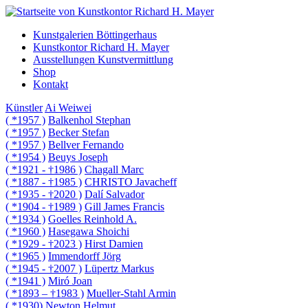
Kunstgalerien Böttingerhaus
Kunstkontor Richard H. Mayer
Ausstellungen Kunstvermittlung
Shop
Kontakt
Künstler
Ai Weiwei
( *1957 )
Balkenhol Stephan
( *1957 )
Becker Stefan
( *1957 )
Bellver Fernando
( *1954 )
Beuys Joseph
( *1921 - †1986 )
Chagall Marc
( *1887 - †1985 )
CHRISTO Javacheff
( *1935 - †2020 )
Dalí Salvador
( *1904 - †1989 )
Gill James Francis
( *1934 )
Goelles Reinhold A.
( *1960 )
Hasegawa Shoichi
( *1929 - †2023 )
Hirst Damien
( *1965 )
Immendorff Jörg
( *1945 - †2007 )
Lüpertz Markus
( *1941 )
Miró Joan
( *1893 – †1983 )
Mueller-Stahl Armin
( *1930)
Newton Helmut