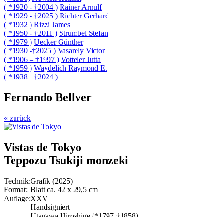
( *1920 - †2004 )
Rainer Arnulf
( *1929 - †2025 )
Richter Gerhard
( *1932 )
Rizzi James
( *1950 - †2011 )
Strumbel Stefan
( *1979 )
Uecker Günther
( *1930 -†2025 )
Vasarely Victor
( *1906 – †1997 )
Votteler Jutta
( *1959 )
Waydelich Raymond E.
( *1938 - †2024 )
Fernando Bellver
« zurück
Vistas de Tokyo
Teppozu Tsukiji monzeki
Technik:
Grafik (2025)
Format:
Blatt ca. 42 x 29,5 cm
Auflage:
XXV
Handsigniert
Utagawa Hiroshige (*1797-†1858)