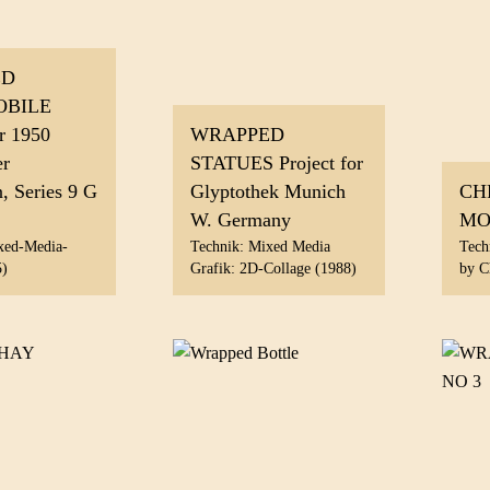
ED
BILE
or 1950
WRAPPED
er
STATUES Project for
, Series 9 G
Glyptothek Munich
CH
W. Germany
MO
xed-Media-
Technik: Mixed Media
Tech
5)
Grafik: 2D-Collage (1988)
by C