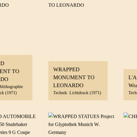
ED
WRAPPED
ENT TO
MONUMENT TO
L'A
RDO
LEONARDO
Wra
blithographie
uck (1971)
Technik: Lichtdruck (1971)
Tech