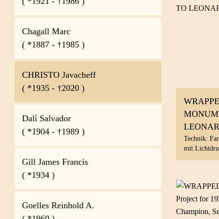
( *1921 - †1986 )
Chagall Marc
( *1887 - †1985 )
CHRISTO Javacheff
( *1935 - †2020 )
WRAPP
MONUM
Dalí Salvador
LEONA
( *1904 - †1989 )
Technik: Far
mit Lichtdr
Gill James Francis
( *1934 )
Goelles Reinhold A.
( *1960 )