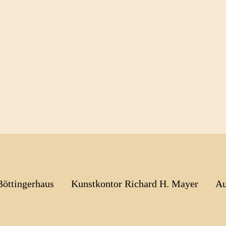
Böttingerhaus
Kunstkontor Richard H. Mayer
Au
CHRISTO & JEAN