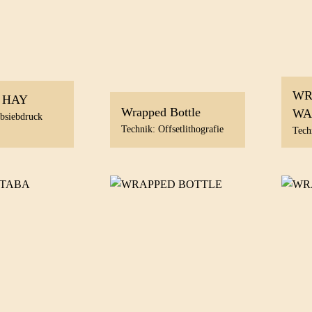
WR
 HAY
Wrapped Bottle
WA
rbsiebdruck
Technik: Offsetlithografie
Tech