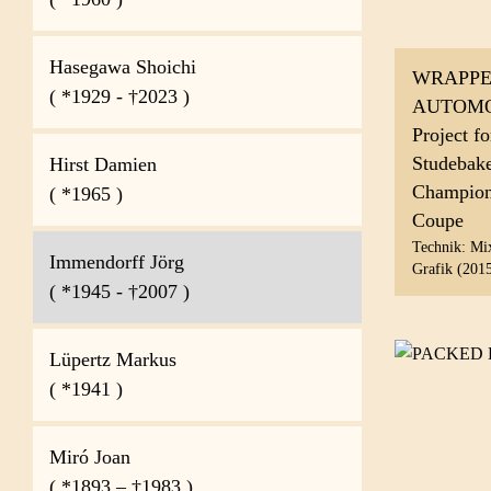
Hasegawa Shoichi
WRAPP
( *1929 - †2023 )
AUTOMO
Project f
Studebak
Hirst Damien
Champion
( *1965 )
Coupe
Technik: Mi
Immendorff Jörg
Grafik (201
( *1945 - †2007 )
Lüpertz Markus
( *1941 )
Miró Joan
( *1893 – †1983 )