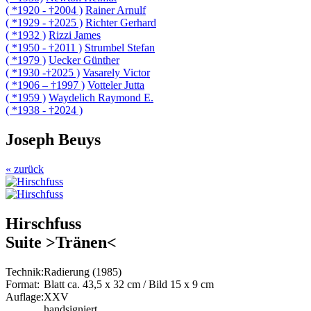
( *1920 - †2004 )
Rainer Arnulf
( *1929 - †2025 )
Richter Gerhard
( *1932 )
Rizzi James
( *1950 - †2011 )
Strumbel Stefan
( *1979 )
Uecker Günther
( *1930 -†2025 )
Vasarely Victor
( *1906 – †1997 )
Votteler Jutta
( *1959 )
Waydelich Raymond E.
( *1938 - †2024 )
Joseph Beuys
« zurück
Hirschfuss
Suite >Tränen<
Technik:
Radierung (1985)
Format:
Blatt ca. 43,5 x 32 cm / Bild 15 x 9 cm
Auflage:
XXV
handsigniert