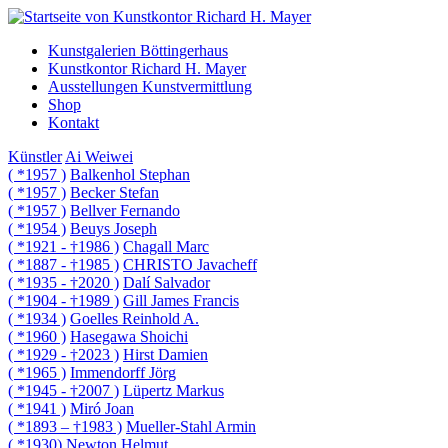
Kunstgalerien Böttingerhaus
Kunstkontor Richard H. Mayer
Ausstellungen Kunstvermittlung
Shop
Kontakt
Künstler
Ai Weiwei
( *1957 )
Balkenhol Stephan
( *1957 )
Becker Stefan
( *1957 )
Bellver Fernando
( *1954 )
Beuys Joseph
( *1921 - †1986 )
Chagall Marc
( *1887 - †1985 )
CHRISTO Javacheff
( *1935 - †2020 )
Dalí Salvador
( *1904 - †1989 )
Gill James Francis
( *1934 )
Goelles Reinhold A.
( *1960 )
Hasegawa Shoichi
( *1929 - †2023 )
Hirst Damien
( *1965 )
Immendorff Jörg
( *1945 - †2007 )
Lüpertz Markus
( *1941 )
Miró Joan
( *1893 – †1983 )
Mueller-Stahl Armin
( *1930)
Newton Helmut