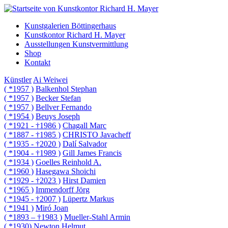
Kunstgalerien Böttingerhaus
Kunstkontor Richard H. Mayer
Ausstellungen Kunstvermittlung
Shop
Kontakt
Künstler
Ai Weiwei
( *1957 )
Balkenhol Stephan
( *1957 )
Becker Stefan
( *1957 )
Bellver Fernando
( *1954 )
Beuys Joseph
( *1921 - †1986 )
Chagall Marc
( *1887 - †1985 )
CHRISTO Javacheff
( *1935 - †2020 )
Dalí Salvador
( *1904 - †1989 )
Gill James Francis
( *1934 )
Goelles Reinhold A.
( *1960 )
Hasegawa Shoichi
( *1929 - †2023 )
Hirst Damien
( *1965 )
Immendorff Jörg
( *1945 - †2007 )
Lüpertz Markus
( *1941 )
Miró Joan
( *1893 – †1983 )
Mueller-Stahl Armin
( *1930)
Newton Helmut