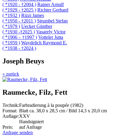
( *1920 - †2004 )
Rainer Arnulf
( *1929 - †2025 )
Richter Gerhard
( *1932 )
Rizzi James
( *1950 - †2011 )
Strumbel Stefan
( *1979 )
Uecker Günther
( *1930 -†2025 )
Vasarely Victor
( *1906 – †1997 )
Votteler Jutta
( *1959 )
Waydelich Raymond E.
( *1938 - †2024 )
Joseph Beuys
« zurück
Raumecke, Filz, Fett
Technik:
Farbradierung à la poupée (1982)
Format:
Blatt ca. 38,0 x 28,5 cm / Bild 14,3 x 20,0 cm
Auflage:
XXV
Handsigniert
Preis:
auf Anfrage
Anfrage senden