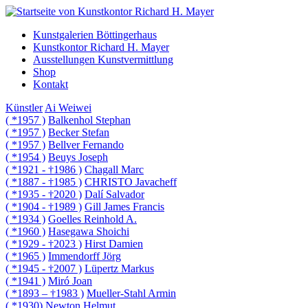
Kunstgalerien Böttingerhaus
Kunstkontor Richard H. Mayer
Ausstellungen Kunstvermittlung
Shop
Kontakt
Künstler
Ai Weiwei
( *1957 )
Balkenhol Stephan
( *1957 )
Becker Stefan
( *1957 )
Bellver Fernando
( *1954 )
Beuys Joseph
( *1921 - †1986 )
Chagall Marc
( *1887 - †1985 )
CHRISTO Javacheff
( *1935 - †2020 )
Dalí Salvador
( *1904 - †1989 )
Gill James Francis
( *1934 )
Goelles Reinhold A.
( *1960 )
Hasegawa Shoichi
( *1929 - †2023 )
Hirst Damien
( *1965 )
Immendorff Jörg
( *1945 - †2007 )
Lüpertz Markus
( *1941 )
Miró Joan
( *1893 – †1983 )
Mueller-Stahl Armin
( *1930)
Newton Helmut