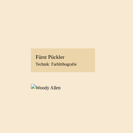
Fürst Pückler
Technik: Farblithografie