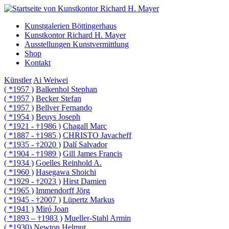
Kunstgalerien Böttingerhaus
Kunstkontor Richard H. Mayer
Ausstellungen Kunstvermittlung
Shop
Kontakt
Künstler
Ai Weiwei
( *1957 )
Balkenhol Stephan
( *1957 )
Becker Stefan
( *1957 )
Bellver Fernando
( *1954 )
Beuys Joseph
( *1921 - †1986 )
Chagall Marc
( *1887 - †1985 )
CHRISTO Javacheff
( *1935 - †2020 )
Dalí Salvador
( *1904 - †1989 )
Gill James Francis
( *1934 )
Goelles Reinhold A.
( *1960 )
Hasegawa Shoichi
( *1929 - †2023 )
Hirst Damien
( *1965 )
Immendorff Jörg
( *1945 - †2007 )
Lüpertz Markus
( *1941 )
Miró Joan
( *1893 – †1983 )
Mueller-Stahl Armin
( *1930)
Newton Helmut