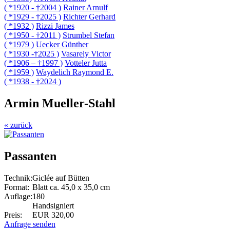
( *1920 - †2004 )
Rainer Arnulf
( *1929 - †2025 )
Richter Gerhard
( *1932 )
Rizzi James
( *1950 - †2011 )
Strumbel Stefan
( *1979 )
Uecker Günther
( *1930 -†2025 )
Vasarely Victor
( *1906 – †1997 )
Votteler Jutta
( *1959 )
Waydelich Raymond E.
( *1938 - †2024 )
Armin Mueller-Stahl
« zurück
Passanten
Technik:
Giclée auf Bütten
Format:
Blatt ca. 45,0 x 35,0 cm
Auflage:
180
Handsigniert
Preis:
EUR 320,00
Anfrage senden