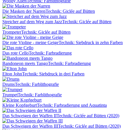
Woody Allen
Technik: Farblithografie
Die Masken der Narren
Technik: Giclée auf Bütten
Streicher auf dem Weg zum Jazz
Technik: Giclée auf Bütten
Trompeter
Technik: Giclée auf Bütten
Die rote Violine - meine Geige
Technik: Siebdruck in zehn Farben
Das rote Cello
Technik: Farbradierung
Bandoneon meets Tango
Technik: Farbradierung
Elton John
Technik: Siebdruck in drei Farben
Drums
Technik: Farblithografie
Trumpet
Technik: Farblithografie
Kleine Kopfgeburt
Technik: Farbradierung und Aquatinta
Das Schweigen der Waffen II
Technik: Giclée auf Bütten (2020)
Das Schweigen der Waffen III
Technik: Giclée auf Bütten (2020)