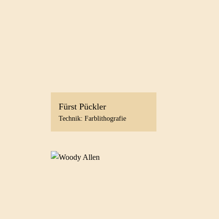
Fürst Pückler
Technik: Farblithografie