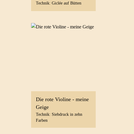
Technik: Giclée auf Bütten
Die rote Violine - meine
Geige
Technik: Siebdruck in zehn
Farben