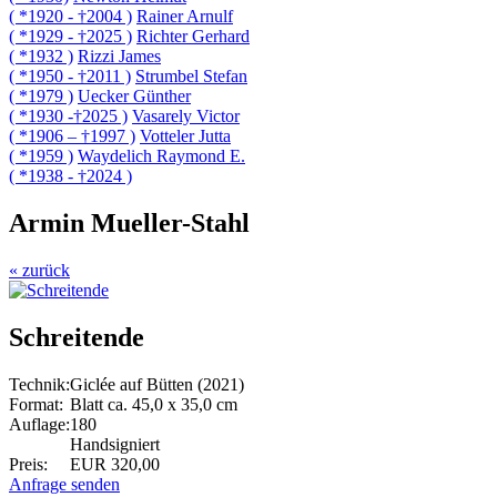
( *1920 - †2004 )
Rainer Arnulf
( *1929 - †2025 )
Richter Gerhard
( *1932 )
Rizzi James
( *1950 - †2011 )
Strumbel Stefan
( *1979 )
Uecker Günther
( *1930 -†2025 )
Vasarely Victor
( *1906 – †1997 )
Votteler Jutta
( *1959 )
Waydelich Raymond E.
( *1938 - †2024 )
Armin Mueller-Stahl
« zurück
Schreitende
Technik:
Giclée auf Bütten (2021)
Format:
Blatt ca. 45,0 x 35,0 cm
Auflage:
180
Handsigniert
Preis:
EUR 320,00
Anfrage senden