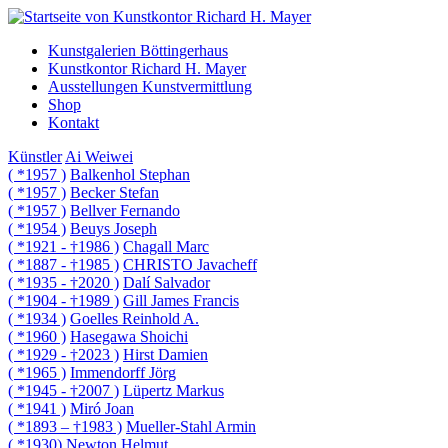
Kunstgalerien Böttingerhaus
Kunstkontor Richard H. Mayer
Ausstellungen Kunstvermittlung
Shop
Kontakt
Künstler
Ai Weiwei
( *1957 )
Balkenhol Stephan
( *1957 )
Becker Stefan
( *1957 )
Bellver Fernando
( *1954 )
Beuys Joseph
( *1921 - †1986 )
Chagall Marc
( *1887 - †1985 )
CHRISTO Javacheff
( *1935 - †2020 )
Dalí Salvador
( *1904 - †1989 )
Gill James Francis
( *1934 )
Goelles Reinhold A.
( *1960 )
Hasegawa Shoichi
( *1929 - †2023 )
Hirst Damien
( *1965 )
Immendorff Jörg
( *1945 - †2007 )
Lüpertz Markus
( *1941 )
Miró Joan
( *1893 – †1983 )
Mueller-Stahl Armin
( *1930)
Newton Helmut