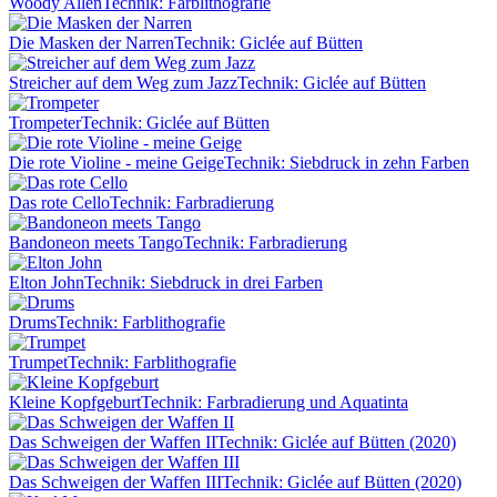
Woody Allen
Technik: Farblithografie
Die Masken der Narren
Technik: Giclée auf Bütten
Streicher auf dem Weg zum Jazz
Technik: Giclée auf Bütten
Trompeter
Technik: Giclée auf Bütten
Die rote Violine - meine Geige
Technik: Siebdruck in zehn Farben
Das rote Cello
Technik: Farbradierung
Bandoneon meets Tango
Technik: Farbradierung
Elton John
Technik: Siebdruck in drei Farben
Drums
Technik: Farblithografie
Trumpet
Technik: Farblithografie
Kleine Kopfgeburt
Technik: Farbradierung und Aquatinta
Das Schweigen der Waffen II
Technik: Giclée auf Bütten (2020)
Das Schweigen der Waffen III
Technik: Giclée auf Bütten (2020)