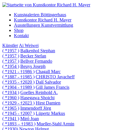
Kunstgalerien Böttingerhaus
Kunstkontor Richard H. Mayer
Ausstellungen Kunstvermittlung
Shop
Kontakt
Künstler
Ai Weiwei
( *1957 )
Balkenhol Stephan
( *1957 )
Becker Stefan
( *1957 )
Bellver Fernando
( *1954 )
Beuys Joseph
( *1921 - †1986 )
Chagall Marc
( *1887 - †1985 )
CHRISTO Javacheff
( *1935 - †2020 )
Dalí Salvador
( *1904 - †1989 )
Gill James Francis
( *1934 )
Goelles Reinhold A.
( *1960 )
Hasegawa Shoichi
( *1929 - †2023 )
Hirst Damien
( *1965 )
Immendorff Jörg
( *1945 - †2007 )
Lüpertz Markus
( *1941 )
Miró Joan
( *1893 – †1983 )
Mueller-Stahl Armin
( *1930)
Newton Helmut