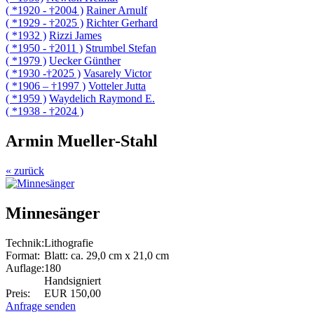
( *1920 - †2004 )
Rainer Arnulf
( *1929 - †2025 )
Richter Gerhard
( *1932 )
Rizzi James
( *1950 - †2011 )
Strumbel Stefan
( *1979 )
Uecker Günther
( *1930 -†2025 )
Vasarely Victor
( *1906 – †1997 )
Votteler Jutta
( *1959 )
Waydelich Raymond E.
( *1938 - †2024 )
Armin Mueller-Stahl
« zurück
Minnesänger
Technik:
Lithografie
Format:
Blatt: ca. 29,0 cm x 21,0 cm
Auflage:
180
Handsigniert
Preis:
EUR 150,00
Anfrage senden