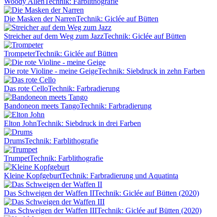
Woody Allen
Technik: Farblithografie
Die Masken der Narren
Technik: Giclée auf Bütten
Streicher auf dem Weg zum Jazz
Technik: Giclée auf Bütten
Trompeter
Technik: Giclée auf Bütten
Die rote Violine - meine Geige
Technik: Siebdruck in zehn Farben
Das rote Cello
Technik: Farbradierung
Bandoneon meets Tango
Technik: Farbradierung
Elton John
Technik: Siebdruck in drei Farben
Drums
Technik: Farblithografie
Trumpet
Technik: Farblithografie
Kleine Kopfgeburt
Technik: Farbradierung und Aquatinta
Das Schweigen der Waffen II
Technik: Giclée auf Bütten (2020)
Das Schweigen der Waffen III
Technik: Giclée auf Bütten (2020)