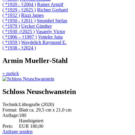
( *1920 - †2004 )
Rainer Arnulf
( *1929 - †2025 )
Richter Gerhard
( *1932 )
Rizzi James
( *1950 - †2011 )
Strumbel Stefan
( *1979 )
Uecker Günther
( *1930 -†2025 )
Vasarely Victor
( *1906 – †1997 )
Votteler Jutta
( *1959 )
Waydelich Raymond E.
( *1938 - †2024 )
Armin Mueller-Stahl
« zurück
Schloss Neuschwanstein
Technik:
Lithografie (2020)
Format:
Blatt ca. 29,5 cm x 21,0 cm
Auflage:
180
Handsigniert
Preis:
EUR 180,00
Anfrage senden