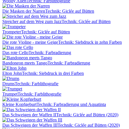
Woody Allen
Technik: Farblithografie
Die Masken der Narren
Technik: Giclée auf Bütten
Streicher auf dem Weg zum Jazz
Technik: Giclée auf Bütten
Trompeter
Technik: Giclée auf Bütten
Die rote Violine - meine Geige
Technik: Siebdruck in zehn Farben
Das rote Cello
Technik: Farbradierung
Bandoneon meets Tango
Technik: Farbradierung
Elton John
Technik: Siebdruck in drei Farben
Drums
Technik: Farblithografie
Trumpet
Technik: Farblithografie
Kleine Kopfgeburt
Technik: Farbradierung und Aquatinta
Das Schweigen der Waffen II
Technik: Giclée auf Bütten (2020)
Das Schweigen der Waffen III
Technik: Giclée auf Bütten (2020)