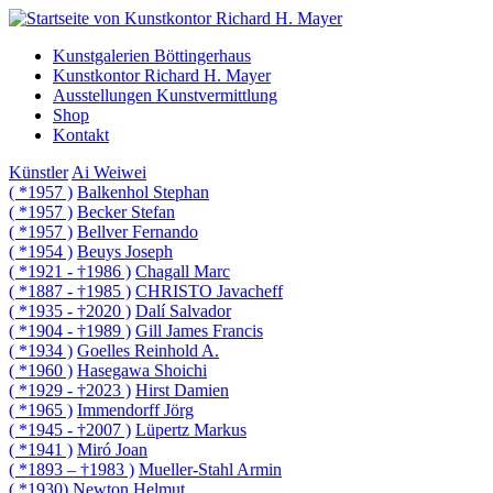
Kunstgalerien Böttingerhaus
Kunstkontor Richard H. Mayer
Ausstellungen Kunstvermittlung
Shop
Kontakt
Künstler
Ai Weiwei
( *1957 )
Balkenhol Stephan
( *1957 )
Becker Stefan
( *1957 )
Bellver Fernando
( *1954 )
Beuys Joseph
( *1921 - †1986 )
Chagall Marc
( *1887 - †1985 )
CHRISTO Javacheff
( *1935 - †2020 )
Dalí Salvador
( *1904 - †1989 )
Gill James Francis
( *1934 )
Goelles Reinhold A.
( *1960 )
Hasegawa Shoichi
( *1929 - †2023 )
Hirst Damien
( *1965 )
Immendorff Jörg
( *1945 - †2007 )
Lüpertz Markus
( *1941 )
Miró Joan
( *1893 – †1983 )
Mueller-Stahl Armin
( *1930)
Newton Helmut